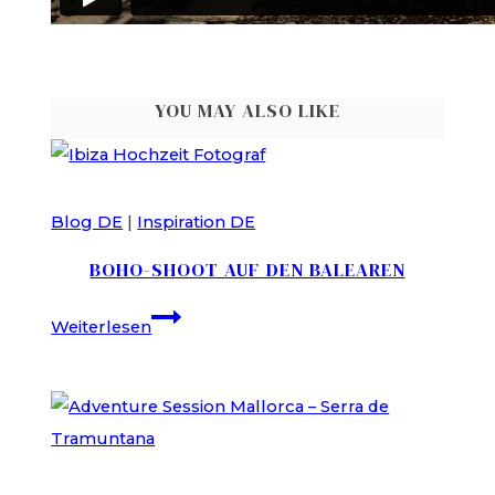
YOU MAY ALSO LIKE
Blog DE
|
Inspiration DE
BOHO-SHOOT AUF DEN BALEAREN
Boho-
Weiterlesen
Shoot
auf
den
Balearen