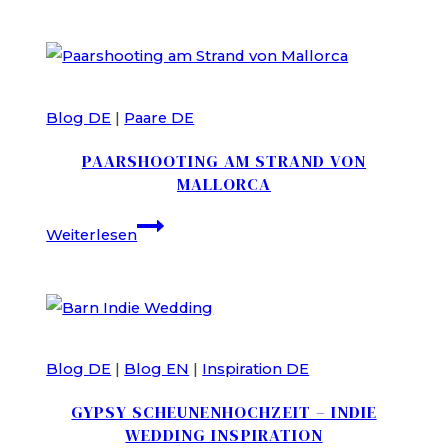
Hochzeit
in
Split
Blog DE
|
Paare DE
PAARSHOOTING AM STRAND VON
MALLORCA
Paarshooting
Weiterlesen
am
Strand
von
Mallorca
Blog DE
|
Blog EN
|
Inspiration DE
GYPSY SCHEUNENHOCHZEIT – INDIE
WEDDING INSPIRATION