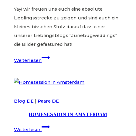
Yay! wir freuen uns euch eine absolute
Lieblingsstrecke zu zeigen und sind auch ein
kleines bisschen Stolz darauf dass einer
unserer Lieblingsblogs “Junebugweddings“
die Bilder gefeatured hat!
Gypsy
Weiterlesen
Scheunenhochzeit
–
Indie
Wedding
Blog DE
|
Paare DE
Inspiration
HOMESESSION IN AMSTERDAM
Homesession
Weiterlesen
in