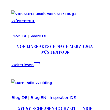
Hochzeit
Blog DE
|
Paare DE
VON MARRAKESCH NACH MERZOUGA
WÜSTENTOUR
Von
Weiterlesen
Marrakesch
nach
Merzouga
Wüstentour
Blog DE
|
Blog EN
|
Inspiration DE
GYPSY SCHEUNENHOCHZEIT – INDIE