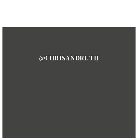
super
gechillt
FOLLOW US ON INSTAGRAM
@CHRISANDRUTH