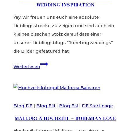
WEDDING INSPIRATION
Yay! wir freuen uns euch eine absolute
Lieblingsstrecke zu zeigen und sind auch ein
kleines bisschen Stolz darauf dass einer
unserer Lieblingsblogs “Junebugweddings“
die Bilder gefeatured hat!
Gypsy
Weiterlesen
Scheunenhochzeit
–
Indie
Wedding
Blog DE
|
Blog EN
|
Blog EN
|
DE Start page
Inspiration
MALLORCA HOCHZEIT – BOHEMIAN LOVE
Hochzeitsfotograf Mallorca – vor ein paar