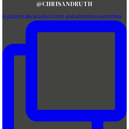
@CHRISANDRUTH
A gloomy day at Lake Como, and somehow everything