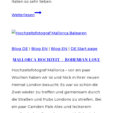
Italien so sehr lieben.
Hochzeit
Weiterlesen
in
Italien
–
Villa
Blog DE
|
Blog EN
|
Blog EN
|
DE Start page
Lena
MALLORCA HOCHZEIT – BOHEMIAN LOVE
Hochzeitsfotograf Mallorca – vor ein paar
Wochen haben wir Isi und Nick in ihrer neuen
Heimat London besucht. Es war so schön die
Zwei wieder zu treffen und gemeinsam durch
die Straßen und Pubs Londons zu streifen.. Bei
ein paar Camden Pale Ales und leckerem