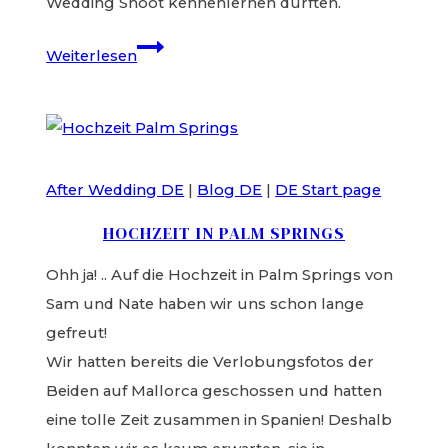
Wedding Shoot kennenlernen durften.
After
Weiterlesen
Wedding
Shoot
in
den
After Wedding DE
|
Blog DE
|
DE Start page
Alpen
HOCHZEIT IN PALM SPRINGS
Ohh ja! .. Auf die Hochzeit in Palm Springs von
Sam und Nate haben wir uns schon lange
gefreut!
Wir hatten bereits die Verlobungsfotos der
Beiden auf Mallorca geschossen und hatten
eine tolle Zeit zusammen in Spanien! Deshalb